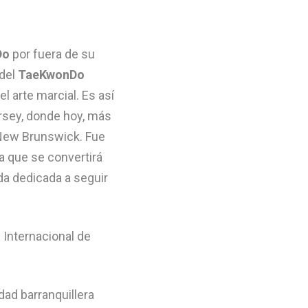
Do
por fuera de su
 del
TaeKwonDo
l arte marcial. Es así
rsey, donde hoy, más
 New Brunswick. Fue
na que se convertirá
da dedicada a seguir
ad barranquillera