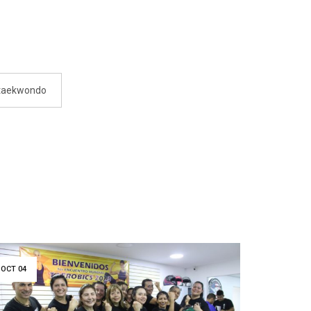
taekwondo
OCT
04