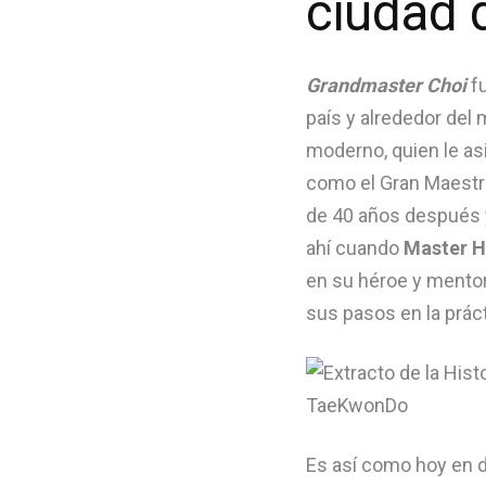
ciudad 
e
V
i
d
a
Grandmaster Choi
fu
país y alrededor del 
moderno, quien le asi
como el Gran Maestro
de 40 años después y
ahí cuando
Master H
en su héroe y mentor
sus pasos en la prác
Es así como hoy en d