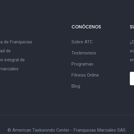
CONÓCENOS
S
a de Franquicias
Sobre ATC
¿D
dad de
s
Testimonios
n integral de
en
Programas
 marciales
Fitness Online
Blog
© American Taekwondo Center - Franquicias Marciales SAS.