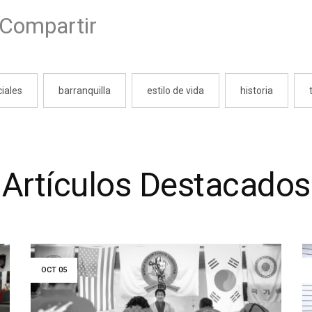
E
Compartir
m
ail
iales
barranquilla
estilo de vida
historia
Artículos Destacados
OCT
05