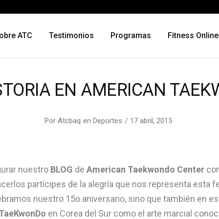
obre ATC
Testimonios
Programas
Fitness Online
ISTORIA EN AMERICAN TAE
Por
Atcbaq
en
Deportes
17 abril, 2015
urar nuestro
BLOG
de
American Taekwondo Center
con
erlos partícipes de la alegría que nos representa esta f
ebramos nuestro 15o aniversario, sino que también en es
TaeKwonDo
en Corea del Sur como el arte marcial conoc