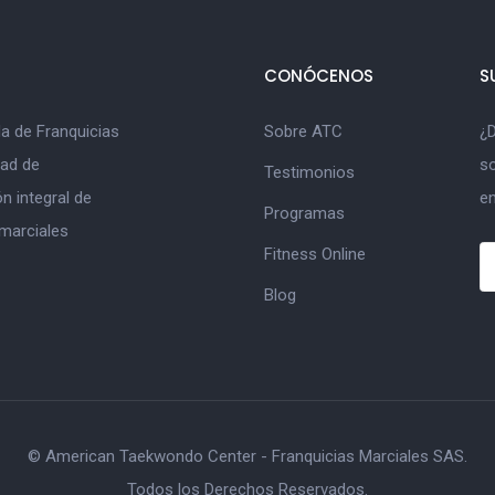
CONÓCENOS
S
a de Franquicias
Sobre ATC
¿D
dad de
s
Testimonios
n integral de
en
Programas
 marciales
Fitness Online
Blog
© American Taekwondo Center - Franquicias Marciales SAS.
Todos los Derechos Reservados.