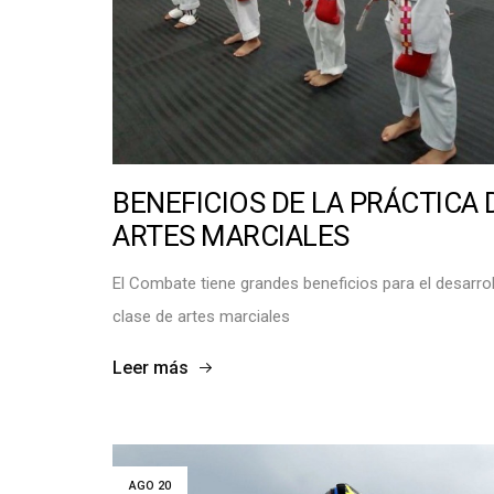
e
A
r
E
B
R
a
O
r
B
r
I
a
C
n
S
q
•
u
S
i
a
l
l
BENEFICIOS DE LA PRÁCTICA
l
u
a
d
ARTES MARCIALES
•
F
a
El Combate tiene grandes beneficios para el desarrol
m
i
clase de artes marciales
l
i
a
Leer más
•
E
s
t
i
l
o
d
AGO
20