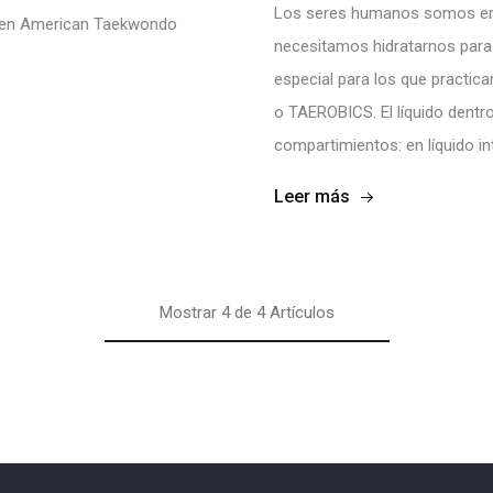
Los seres humanos somos en m
e en American Taekwondo
necesitamos hidratarnos para
especial para los que practi
o TAEROBICS. El líquido dentr
compartimientos: en líquido intr
Leer más
Mostrar
4
de
4
Artículos