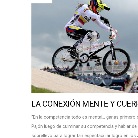
e
V
i
d
a
LA CONEXIÓN MENTE Y CUER
​”En la competencia todo es mental… ganas primero 
Pajón luego de culminar su competencia y hablar de 
sobrellevó para lograr tan espectacular logro en lo